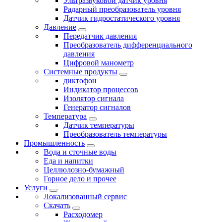
Ультразвуковой датчик уровня
Радарный преобразователь уровня
Датчик гидростатического уровня
Давление
Передатчик давления
Преобразователь дифференциального
давления
Цифровой манометр
Системные продукты
диктофон
Индикатор процессов
Изолятор сигнала
Генератор сигналов
Температура
Датчик температуры
Преобразователь температуры
Промышленность
Вода и сточные воды
Еда и напитки
Целлюлозно-бумажный
Горное дело и прочее
Услуги
Локализованный сервис
Скачать
Расходомер