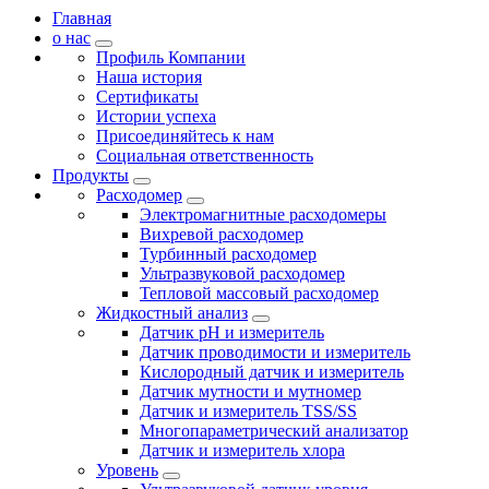
Главная
о нас
Профиль Компании
Наша история
Сертификаты
Истории успеха
Присоединяйтесь к нам
Социальная ответственность
Продукты
Расходомер
Электромагнитные расходомеры
Вихревой расходомер
Турбинный расходомер
Ультразвуковой расходомер
Тепловой массовый расходомер
Жидкостный анализ
Датчик pH и измеритель
Датчик проводимости и измеритель
Кислородный датчик и измеритель
Датчик мутности и мутномер
Датчик и измеритель TSS/SS
Многопараметрический анализатор
Датчик и измеритель хлора
Уровень