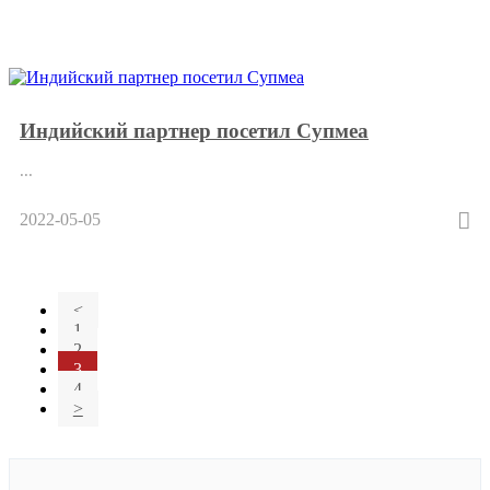
Индийский партнер посетил Супмеа
...
2022-05-05
<
1
2
3
4
>