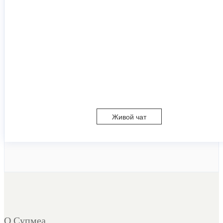
Живой чат
О Супмеа