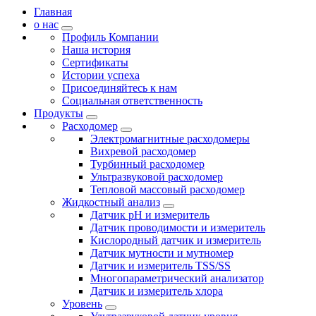
Главная
о нас
Профиль Компании
Наша история
Сертификаты
Истории успеха
Присоединяйтесь к нам
Социальная ответственность
Продукты
Расходомер
Электромагнитные расходомеры
Вихревой расходомер
Турбинный расходомер
Ультразвуковой расходомер
Тепловой массовый расходомер
Жидкостный анализ
Датчик pH и измеритель
Датчик проводимости и измеритель
Кислородный датчик и измеритель
Датчик мутности и мутномер
Датчик и измеритель TSS/SS
Многопараметрический анализатор
Датчик и измеритель хлора
Уровень