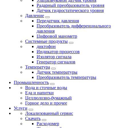
Ультразвуковой датчик уровня
Радарный преобразователь уровня
Датчик гидростатического уровня
Давление
Передатчик давления
Преобразователь дифференциального
давления
Цифровой манометр
Системные продукты
диктофон
Индикатор процессов
Изолятор сигнала
Генератор сигналов
Температура
Датчик температуры
Преобразователь температуры
Промышленность
Вода и сточные воды
Еда и напитки
Целлюлозно-бумажный
Горное дело и прочее
Услуги
Локализованный сервис
Скачать
Расходомер