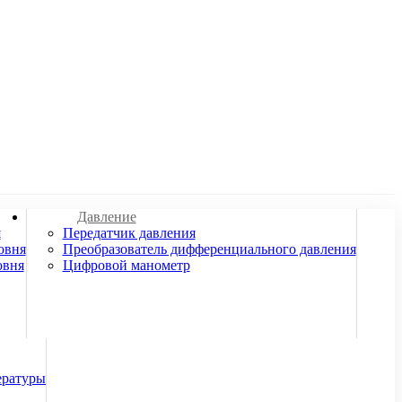
Давление
я
Передатчик давления
овня
Преобразователь дифференциального давления
овня
Цифровой манометр
ературы