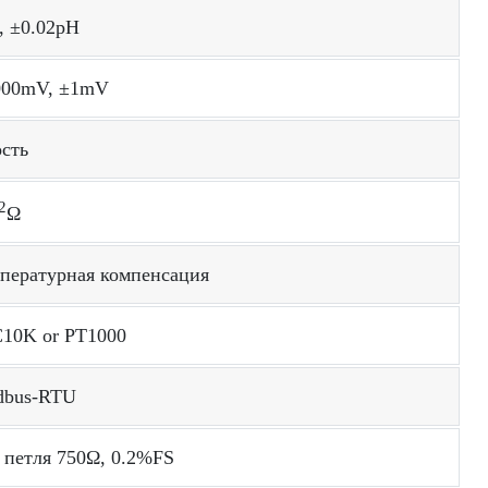
, ±0.02pH
000mV, ±1mV
сть
2
Ω
мпературная компенсация
0K or PT1000
dbus-RTU
 петля 750Ω, 0.2%FS