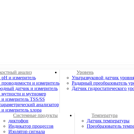
остный анализ
Уровень
 pH и измеритель
Ультразвуковой датчик уровн
 проводимости и измеритель
Радарный преобразователь ур
одный датчик и измеритель
Датчик гидростатического ур
 мутности и мутномер
 и измеритель TSS/SS
араметрический анализатор
 и измеритель хлора
Системные продукты
Температура
диктофон
Датчик температуры
Индикатор процессов
Преобразователь темп
Изолятор сигнала