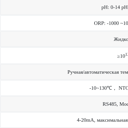
pH: 0-14 pH
ORP: -1000 ~1
Жидко
1
≥10
Ручная/автоматическая те
-10~130℃， NTC1
RS485, Mo
4-20mA, максимальная