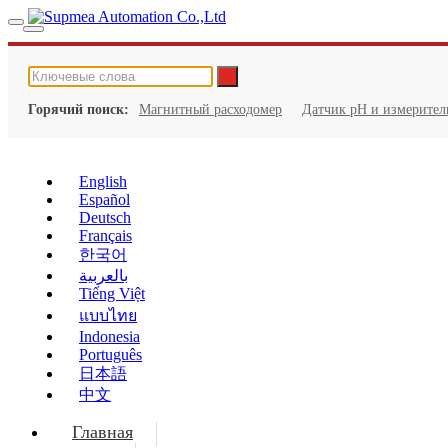
Горячий поиск:
Магнитный расходомер
Датчик pH и измерител
English
Español
Deutsch
Français
한국어
بالعربية
Tiếng Việt
แบบไทย
Indonesia
Português
日本語
中文
Главная