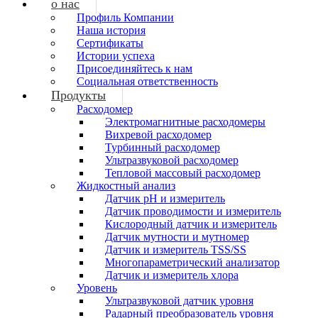
о нас
Профиль Компании
Наша история
Сертификаты
Истории успеха
Присоединяйтесь к нам
Социальная ответственность
Продукты
Расходомер
Электромагнитные расходомеры
Вихревой расходомер
Турбинный расходомер
Ультразвуковой расходомер
Тепловой массовый расходомер
Жидкостный анализ
Датчик pH и измеритель
Датчик проводимости и измеритель
Кислородный датчик и измеритель
Датчик мутности и мутномер
Датчик и измеритель TSS/SS
Многопараметрический анализатор
Датчик и измеритель хлора
Уровень
Ультразвуковой датчик уровня
Радарный преобразователь уровня