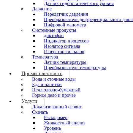
Датчик гидростатического уровня
Давление
Передатчик давления
Преобразователь дифференциального давл
Цифровой манометр
Системные продукты
диктофон
Индикатор процессов
Изолятор сигнала
Генератор сигналов
Температура
Датчик температуры
Преобразователь температуры
Промышленность
Вода и сточные воды
Еда и напитки
Целлюлозно-бумажный
Горное дело и прочее
Услуги
Локализованный сервис
Скачать
Расходомер
Жидкостный анализ
Уровень