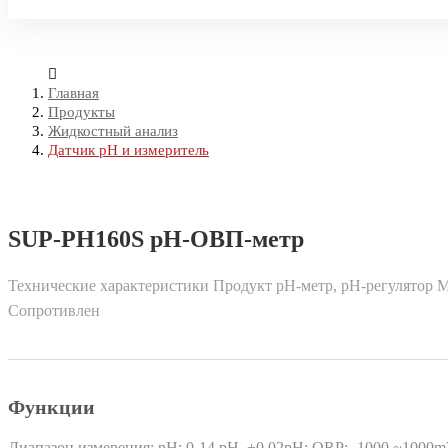
Главная
Продукты
Жидкостный анализ
Датчик pH и измеритель
SUP-PH160S рН-ОВП-метр
Технические характеристики Продукт рН-метр, рН-регулятор 
Сопротивлен
Функции
Диапазон измерения: pH: 0-14 pH, ±0.02pH; ORP: -1000 ~1000