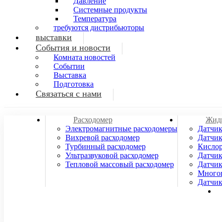
Давление
Системные продукты
Температура
требуются дистрибьюторы
выставки
События и новости
Комната новостей
Событии
Выставка
Подготовка
Связаться с нами
Расходомер
Жидк
Электромагнитные расходомеры
Датчик
Вихревой расходомер
Датчик
Турбинный расходомер
Кислор
Ультразвуковой расходомер
Датчик
Тепловой массовый расходомер
Датчик
Многоп
Датчик