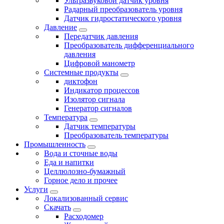
Ультразвуковой датчик уровня
Радарный преобразователь уровня
Датчик гидростатического уровня
Давление
Передатчик давления
Преобразователь дифференциального
давления
Цифровой манометр
Системные продукты
диктофон
Индикатор процессов
Изолятор сигнала
Генератор сигналов
Температура
Датчик температуры
Преобразователь температуры
Промышленность
Вода и сточные воды
Еда и напитки
Целлюлозно-бумажный
Горное дело и прочее
Услуги
Локализованный сервис
Скачать
Расходомер