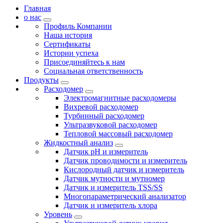
Главная
о нас
Профиль Компании
Наша история
Сертификаты
Истории успеха
Присоединяйтесь к нам
Социальная ответственность
Продукты
Расходомер
Электромагнитные расходомеры
Вихревой расходомер
Турбинный расходомер
Ультразвуковой расходомер
Тепловой массовый расходомер
Жидкостный анализ
Датчик pH и измеритель
Датчик проводимости и измеритель
Кислородный датчик и измеритель
Датчик мутности и мутномер
Датчик и измеритель TSS/SS
Многопараметрический анализатор
Датчик и измеритель хлора
Уровень